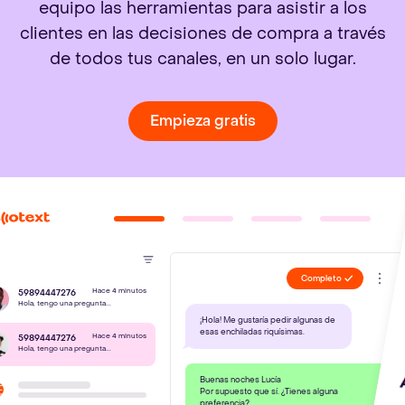
equipo las herramientas para asistir a los
clientes en las decisiones de compra a través
de todos tus canales, en un solo lugar.
Empieza gratis
Completo
Hace 4 minutos
59894447276
Hola, tengo una pregunta...
¡Hola! Me gustaría pedir algunas de
esas enchiladas riquísimas.
Hace 4 minutos
59894447276
Hola, tengo una pregunta...
Buenas noches Lucía
Por supuesto que sí. ¿Tienes alguna
preferencia?