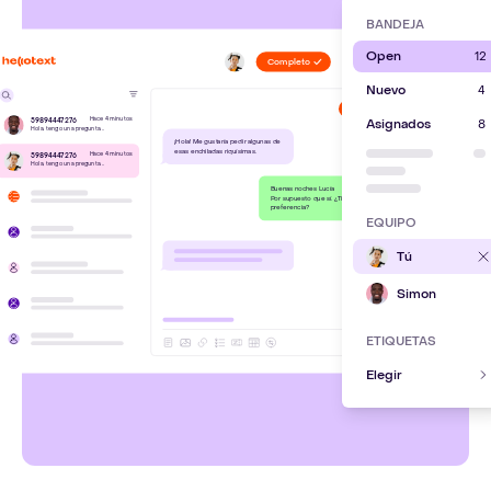
BANDEJA
Open
12
Completo
Nuevo
4
Completo
Hace 4 minutos
59894447276
Asignados
8
Hola, tengo una pregunta...
¡Hola! Me gustaría pedir algunas de
Lucía Pé
esas enchiladas riquísimas.
Hace 4 minutos
59894447276
Hola, tengo una pregunta...
Buenas noches Lucía
Por supuesto que sí. ¿Tienes alguna
preferencia?
EQUIPO
Tú
ACTIVIDAD
Simon
AHORA
HACE 3 HO
ETIQUETAS
AYER
Elegir