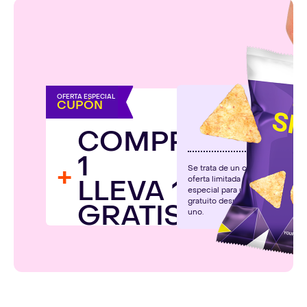
OFERTA ESPECIAL
CUPÓN
COMPRA
1
+
Se trata de un cupón de
LLEVA 1
oferta limitada de descuento
especial para un snack
gratuito después de comprar
GRATIS
uno.