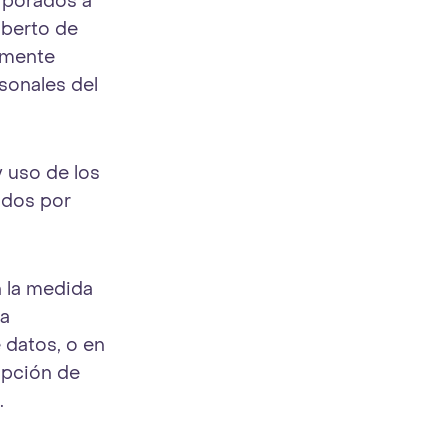
orporados a
lberto de
namente
sonales del
 uso de los
ados por
n la medida
ea
 datos, o en
ipción de
.