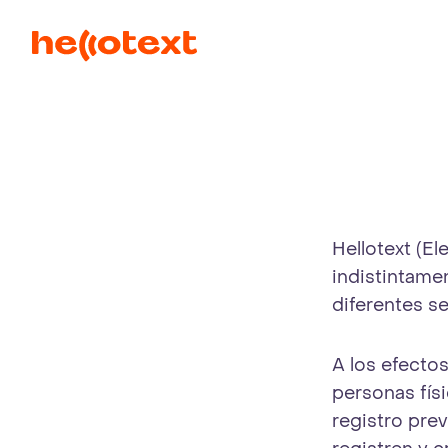
Hellotext (El
indistintame
diferentes s
A los efecto
personas físi
registro prev