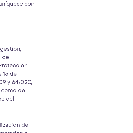
muníquese con
 gestión,
a de
 Protección
e 15 de
09 y 64/020,
sí como de
s del
lización de