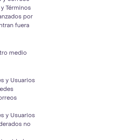
d y Términos
canzados por
ntran fuera
otro medio
es y Usuarios
redes
orreos
es y Usuarios
iderados no