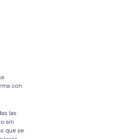
Ope
sa
orma con
as las
 o sin
cas que se