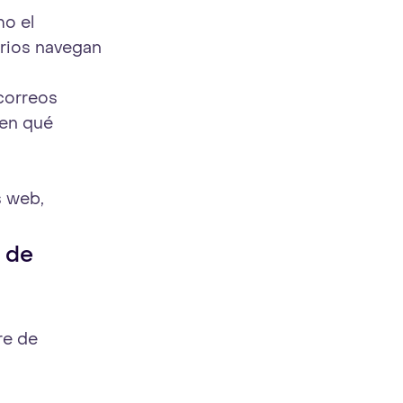
mo el
arios navegan
correos
 en qué
s web,
 de
re de