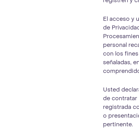
registren y c
El acceso y u
de Privacida
Procesamient
personal rec
con los fines
señaladas, e
comprendido 
Usted declar
de contratar
registrada co
o presentaci
pertinente.