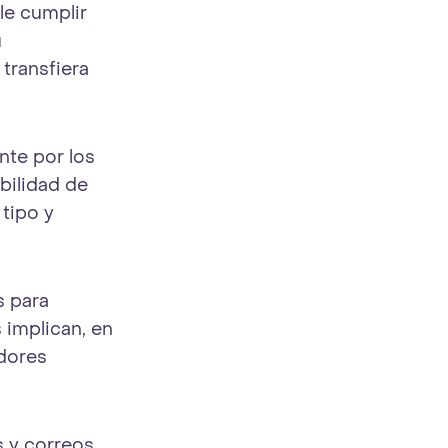
le cumplir
u
transfiera
nte por los
abilidad de
 tipo y
s para
implican, en
idores
s y correos