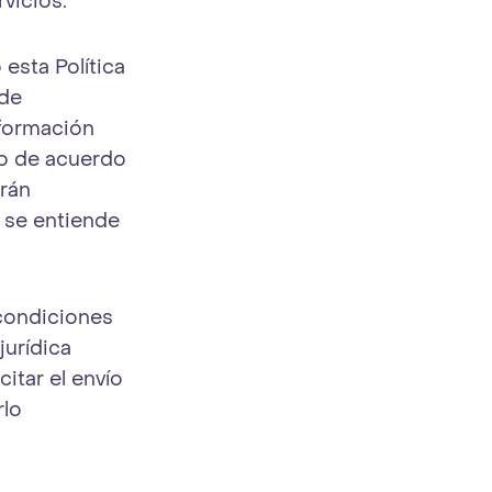
vicios.
esta Política
 de
nformación
to de acuerdo
erán
e se entiende
condiciones
jurídica
itar el envío
rlo