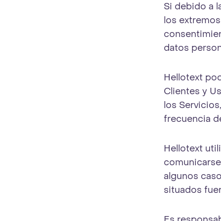
Si debido a l
los extremos 
consentimien
datos person
Hellotext po
Clientes y Us
los Servicios
frecuencia d
Hellotext uti
comunicarse 
algunos caso
situados fue
Es responsab