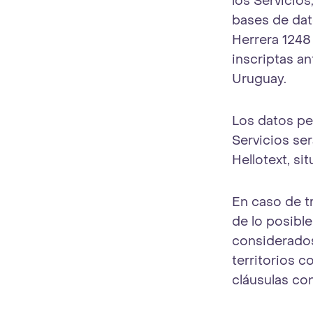
los Servicio
bases de dato
Herrera 1248
inscriptas a
Uruguay.
Los datos pe
Servicios se
Hellotext, si
En caso de tr
de lo posibl
considerados
territorios 
cláusulas co