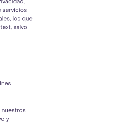
rivacidad,
 servicios
les, los que
text, salvo
ines
a nuestros
vo y