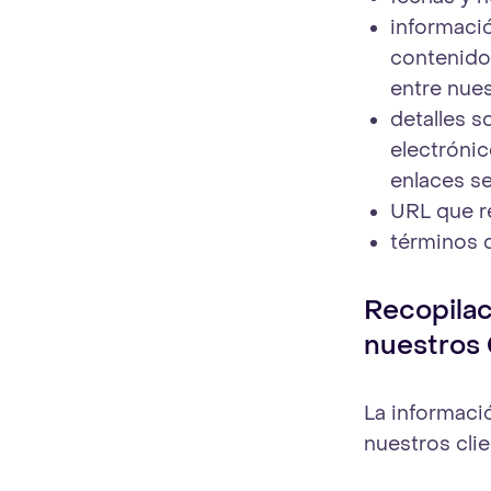
informació
contenido
entre nues
detalles 
electrónic
enlaces se
URL que re
términos d
Recopilac
nuestros 
La informaci
nuestros clie