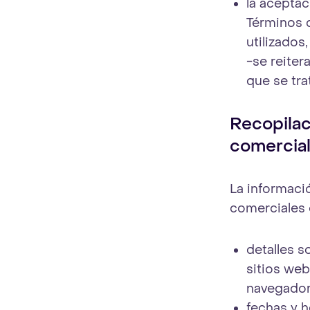
la aceptac
Términos 
utilizados
-se reiter
que se tr
Recopilac
comercia
La informaci
comerciales d
detalles s
sitios web
navegador
fechas y h