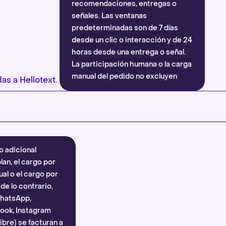
recomendaciones, entregas o
señales. Las ventanas
predeterminadas son de 7 días
desde un clic o interacción y de 24
horas desde una entrega o señal.
La participación humana o la carga
manual del pedido no excluyen
as a Hellotext.
automáticamente la atribución.
Más información
.
o adicional
lan, el cargo por
al o el cargo por
e lo contrario,
WhatsApp,
ook, Instagram
bre) se facturan a