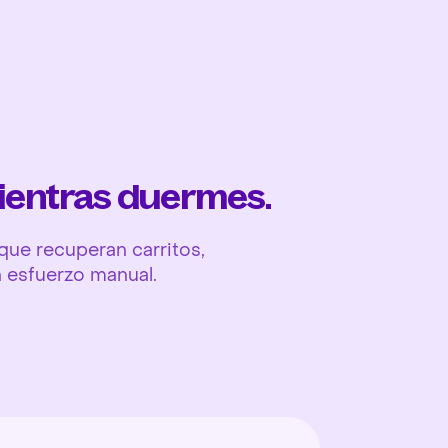
Ope
ientras duermes.
ue recuperan carritos,
n esfuerzo manual.