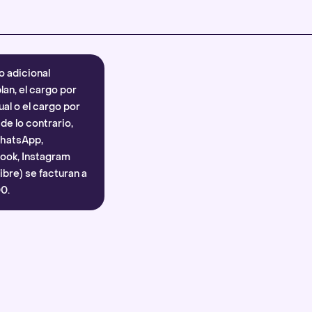
Más información
.
o adicional
lan, el cargo por
al o el cargo por
e lo contrario,
WhatsApp,
ook, Instagram
bre) se facturan a
0.