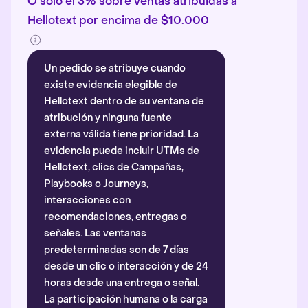
O solo el 3% sobre ventas atribuidas a
Hellotext por encima de $10.000
Un pedido se atribuye cuando
existe evidencia elegible de
Hellotext dentro de su ventana de
atribución y ninguna fuente
externa válida tiene prioridad. La
evidencia puede incluir UTMs de
Hellotext, clics de Campañas,
Playbooks o Journeys,
interacciones con
recomendaciones, entregas o
señales. Las ventanas
predeterminadas son de 7 días
desde un clic o interacción y de 24
horas desde una entrega o señal.
La participación humana o la carga