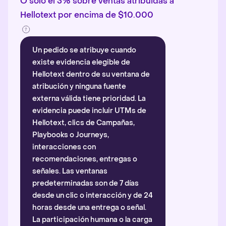
O solo el 3% sobre ventas atribuidas a
Hellotext por encima de $10.000
Un pedido se atribuye cuando
existe evidencia elegible de
Hellotext dentro de su ventana de
atribución y ninguna fuente
externa válida tiene prioridad. La
evidencia puede incluir UTMs de
Hellotext, clics de Campañas,
Playbooks o Journeys,
interacciones con
recomendaciones, entregas o
señales. Las ventanas
predeterminadas son de 7 días
desde un clic o interacción y de 24
horas desde una entrega o señal.
La participación humana o la carga