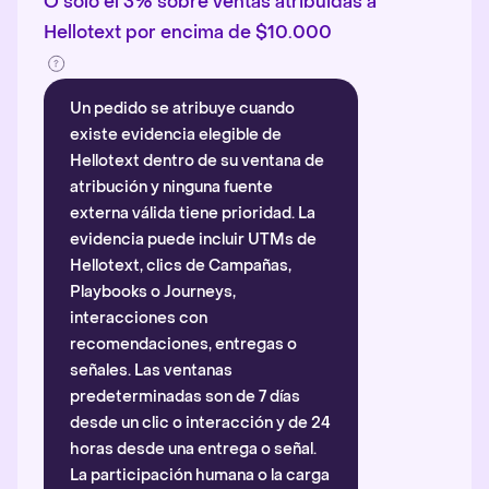
O solo el 3% sobre ventas atribuidas a
Hellotext por encima de $10.000
Un pedido se atribuye cuando
existe evidencia elegible de
Hellotext dentro de su ventana de
atribución y ninguna fuente
externa válida tiene prioridad. La
evidencia puede incluir UTMs de
Hellotext, clics de Campañas,
Playbooks o Journeys,
interacciones con
recomendaciones, entregas o
señales. Las ventanas
predeterminadas son de 7 días
desde un clic o interacción y de 24
horas desde una entrega o señal.
La participación humana o la carga