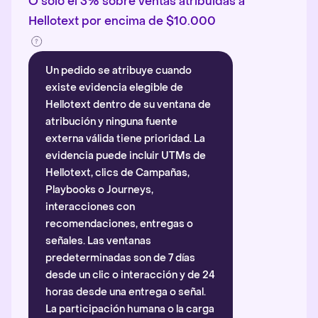
O solo el 3% sobre ventas atribuidas a
Hellotext por encima de $10.000
Un pedido se atribuye cuando
existe evidencia elegible de
Hellotext dentro de su ventana de
atribución y ninguna fuente
externa válida tiene prioridad. La
evidencia puede incluir UTMs de
Hellotext, clics de Campañas,
Playbooks o Journeys,
interacciones con
recomendaciones, entregas o
señales. Las ventanas
predeterminadas son de 7 días
desde un clic o interacción y de 24
horas desde una entrega o señal.
La participación humana o la carga