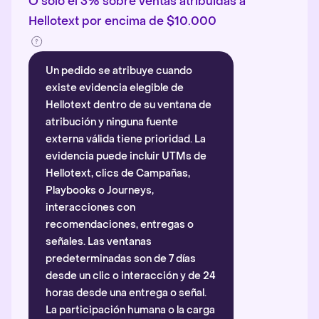
O solo el 3% sobre ventas atribuidas a
Hellotext por encima de $10.000
Un pedido se atribuye cuando
existe evidencia elegible de
Hellotext dentro de su ventana de
atribución y ninguna fuente
externa válida tiene prioridad. La
evidencia puede incluir UTMs de
Hellotext, clics de Campañas,
Playbooks o Journeys,
interacciones con
recomendaciones, entregas o
señales. Las ventanas
predeterminadas son de 7 días
desde un clic o interacción y de 24
horas desde una entrega o señal.
La participación humana o la carga