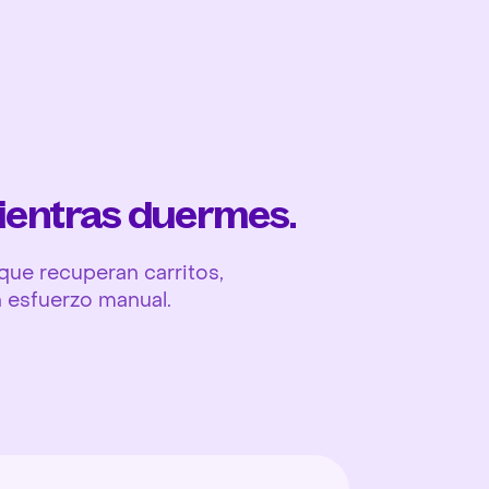
Ope
ientras duermes.
ue recuperan carritos,
n esfuerzo manual.