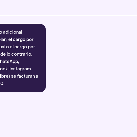
Más información
.
o adicional
lan, el cargo por
al o el cargo por
e lo contrario,
WhatsApp,
ook, Instagram
bre) se facturan a
0.