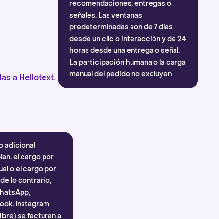
recomendaciones, entregas o
señales. Las ventanas
predeterminadas son de 7 días
desde un clic o interacción y de 24
horas desde una entrega o señal.
La participación humana o la carga
manual del pedido no excluyen
as a Hellotext.
automáticamente la atribución.
Más información
.
o adicional
lan, el cargo por
al o el cargo por
e lo contrario,
WhatsApp,
ook, Instagram
bre) se facturan a