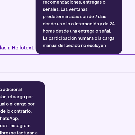
recomendaciones, entregas o
señales. Las ventanas
predeterminadas son de 7 días
desde un clic o interacción y de 24
horas desde una entrega o señal.
La participación humana o la carga
manual del pedido no excluyen
as a Hellotext.
automáticamente la atribución.
Más información
.
o adicional
lan, el cargo por
al o el cargo por
e lo contrario,
WhatsApp,
ook, Instagram
bre) se facturan a