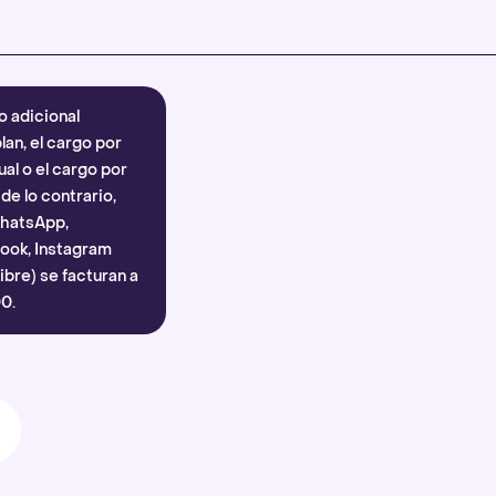
Más información
.
o adicional
lan, el cargo por
al o el cargo por
e lo contrario,
WhatsApp,
ook, Instagram
bre) se facturan a
0.