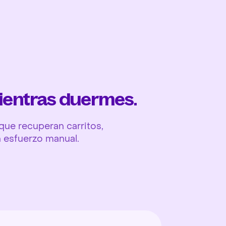
Ope
ientras duermes.
ue recuperan carritos,
n esfuerzo manual.