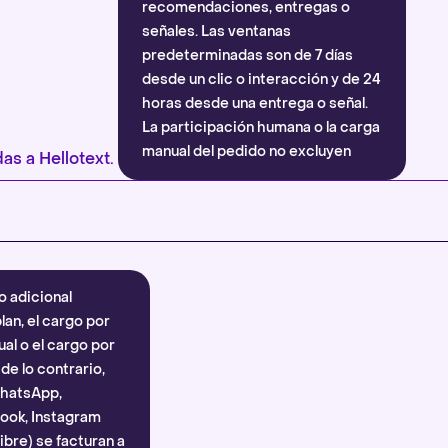
recomendaciones, entregas o
señales. Las ventanas
predeterminadas son de 7 días
desde un clic o interacción y de 24
horas desde una entrega o señal.
La participación humana o la carga
manual del pedido no excluyen
as a Hellotext.
automáticamente la atribución.
Más información
.
o adicional
lan, el cargo por
al o el cargo por
e lo contrario,
WhatsApp,
ook, Instagram
bre) se facturan a