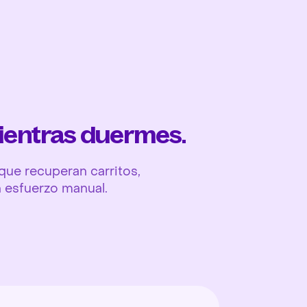
Ope
ientras duermes.
ue recuperan carritos,
n esfuerzo manual.