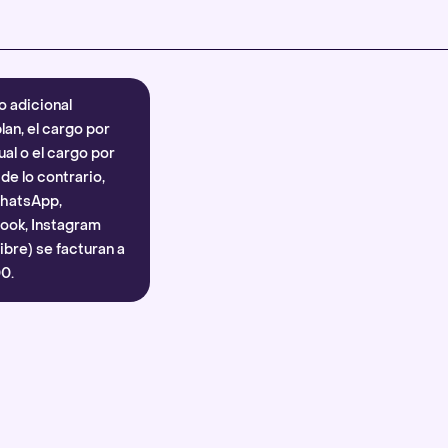
Más información
.
o adicional
lan, el cargo por
al o el cargo por
e lo contrario,
WhatsApp,
ook, Instagram
bre) se facturan a
0.