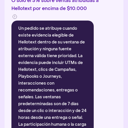
O solo el 3% sobre ventas atribuidas a
Hellotext por encima de $10.000
Un pedido se atribuye cuando
existe evidencia elegible de
Hellotext dentro de su ventana de
atribución y ninguna fuente
externa válida tiene prioridad. La
evidencia puede incluir UTMs de
Hellotext, clics de Campañas,
Playbooks o Journeys,
interacciones con
recomendaciones, entregas o
señales. Las ventanas
predeterminadas son de 7 días
desde un clic o interacción y de 24
horas desde una entrega o señal.
La participación humana o la carga