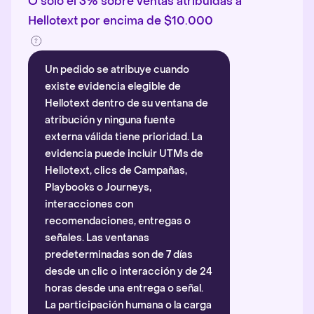
O solo el 3% sobre ventas atribuidas a
Hellotext por encima de $10.000
Un pedido se atribuye cuando
existe evidencia elegible de
Hellotext dentro de su ventana de
atribución y ninguna fuente
externa válida tiene prioridad. La
evidencia puede incluir UTMs de
Hellotext, clics de Campañas,
Playbooks o Journeys,
interacciones con
recomendaciones, entregas o
señales. Las ventanas
predeterminadas son de 7 días
desde un clic o interacción y de 24
horas desde una entrega o señal.
La participación humana o la carga