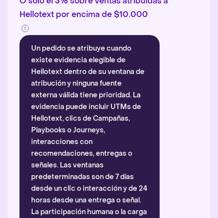
O solo el 3% sobre ventas atribuidas a
Hellotext por encima de $10.000
Un pedido se atribuye cuando
existe evidencia elegible de
Hellotext dentro de su ventana de
atribución y ninguna fuente
externa válida tiene prioridad. La
evidencia puede incluir UTMs de
Hellotext, clics de Campañas,
Playbooks o Journeys,
interacciones con
recomendaciones, entregas o
señales. Las ventanas
predeterminadas son de 7 días
desde un clic o interacción y de 24
horas desde una entrega o señal.
La participación humana o la carga