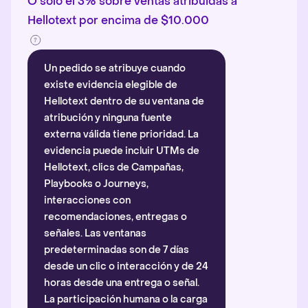
O solo el 3% sobre ventas atribuidas a
Hellotext por encima de $10.000
Un pedido se atribuye cuando
existe evidencia elegible de
Hellotext dentro de su ventana de
atribución y ninguna fuente
externa válida tiene prioridad. La
evidencia puede incluir UTMs de
Hellotext, clics de Campañas,
Playbooks o Journeys,
interacciones con
recomendaciones, entregas o
señales. Las ventanas
predeterminadas son de 7 días
desde un clic o interacción y de 24
horas desde una entrega o señal.
La participación humana o la carga