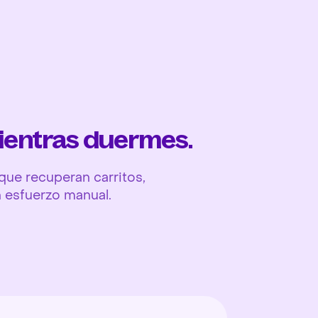
Ope
ientras duermes.
ue recuperan carritos,
n esfuerzo manual.