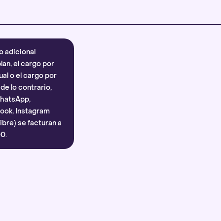
Más información
.
o adicional
lan, el cargo por
al o el cargo por
e lo contrario,
WhatsApp,
ook, Instagram
bre) se facturan a
0.