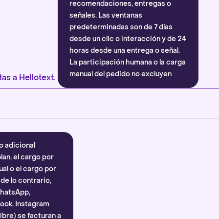
recomendaciones, entregas o
señales. Las ventanas
predeterminadas son de 7 días
desde un clic o interacción y de 24
horas desde una entrega o señal.
La participación humana o la carga
manual del pedido no excluyen
as a Hellotext.
automáticamente la atribución.
Más información
.
o adicional
lan, el cargo por
al o el cargo por
e lo contrario,
WhatsApp,
ook, Instagram
bre) se facturan a