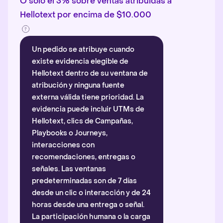
O solo el 3% sobre ventas atribuidas a
Hellotext por encima de $10.000
Un pedido se atribuye cuando
existe evidencia elegible de
Hellotext dentro de su ventana de
atribución y ninguna fuente
externa válida tiene prioridad. La
evidencia puede incluir UTMs de
Hellotext, clics de Campañas,
Playbooks o Journeys,
interacciones con
recomendaciones, entregas o
señales. Las ventanas
predeterminadas son de 7 días
desde un clic o interacción y de 24
horas desde una entrega o señal.
La participación humana o la carga