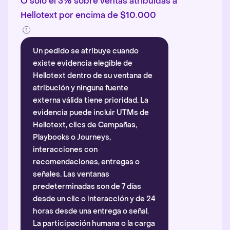
O solo el 3% sobre ventas atribuidas a
Hellotext por encima de $10.000
Un pedido se atribuye cuando
existe evidencia elegible de
Hellotext dentro de su ventana de
atribución y ninguna fuente
externa válida tiene prioridad. La
evidencia puede incluir UTMs de
Hellotext, clics de Campañas,
Playbooks o Journeys,
interacciones con
recomendaciones, entregas o
señales. Las ventanas
predeterminadas son de 7 días
desde un clic o interacción y de 24
horas desde una entrega o señal.
La participación humana o la carga