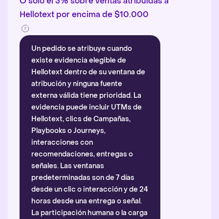
O solo el 3% sobre ventas atribuidas a
Hellotext por encima de $10.000
Un pedido se atribuye cuando
existe evidencia elegible de
Hellotext dentro de su ventana de
atribución y ninguna fuente
externa válida tiene prioridad. La
evidencia puede incluir UTMs de
Hellotext, clics de Campañas,
Playbooks o Journeys,
interacciones con
recomendaciones, entregas o
señales. Las ventanas
predeterminadas son de 7 días
desde un clic o interacción y de 24
horas desde una entrega o señal.
La participación humana o la carga