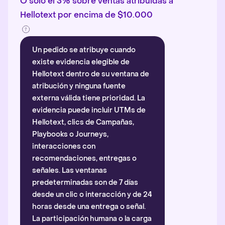
O solo el 3% sobre ventas atribuidas a
Hellotext por encima de $10.000
Un pedido se atribuye cuando
existe evidencia elegible de
Hellotext dentro de su ventana de
atribución y ninguna fuente
externa válida tiene prioridad. La
evidencia puede incluir UTMs de
Hellotext, clics de Campañas,
Playbooks o Journeys,
interacciones con
recomendaciones, entregas o
señales. Las ventanas
predeterminadas son de 7 días
desde un clic o interacción y de 24
horas desde una entrega o señal.
La participación humana o la carga