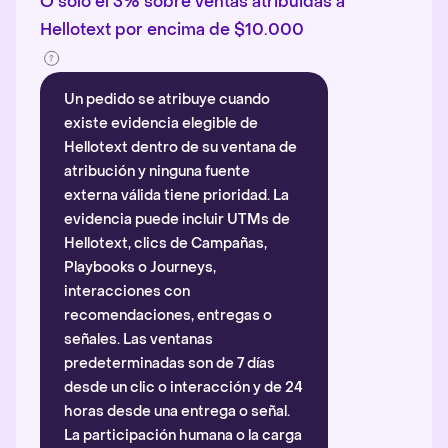
O solo el 3% sobre ventas atribuidas a
Hellotext por encima de $10.000
Un pedido se atribuye cuando
existe evidencia elegible de
Hellotext dentro de su ventana de
atribución y ninguna fuente
externa válida tiene prioridad. La
evidencia puede incluir UTMs de
Hellotext, clics de Campañas,
Playbooks o Journeys,
interacciones con
recomendaciones, entregas o
señales. Las ventanas
predeterminadas son de 7 días
desde un clic o interacción y de 24
horas desde una entrega o señal.
La participación humana o la carga