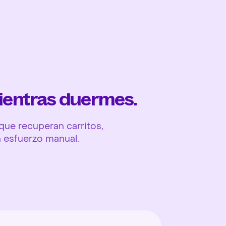
Ope
ientras duermes.
ue recuperan carritos,
n esfuerzo manual.