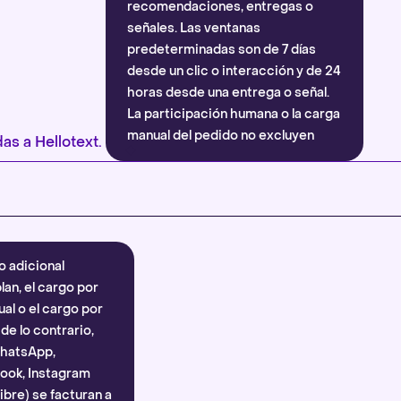
recomendaciones, entregas o
señales. Las ventanas
predeterminadas son de 7 días
desde un clic o interacción y de 24
horas desde una entrega o señal.
La participación humana o la carga
manual del pedido no excluyen
as a Hellotext.
automáticamente la atribución.
Más información
.
o adicional
lan, el cargo por
al o el cargo por
e lo contrario,
WhatsApp,
ook, Instagram
bre) se facturan a