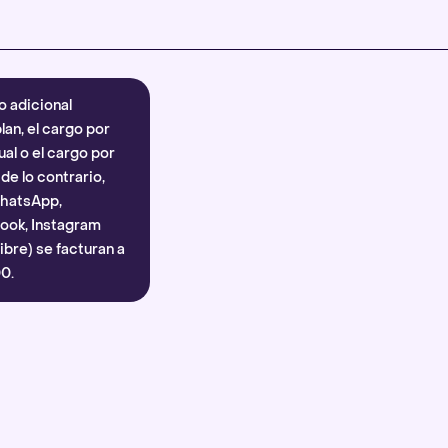
Más información
.
o adicional
lan, el cargo por
al o el cargo por
e lo contrario,
WhatsApp,
ook, Instagram
bre) se facturan a
0.