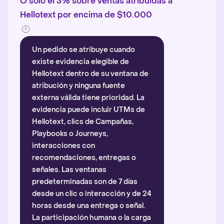
O solo el 3% sobre ventas atribuidas a
Hellotext por encima de $10.000
Un pedido se atribuye cuando
existe evidencia elegible de
Hellotext dentro de su ventana de
atribución y ninguna fuente
externa válida tiene prioridad. La
evidencia puede incluir UTMs de
Hellotext, clics de Campañas,
Playbooks o Journeys,
interacciones con
recomendaciones, entregas o
señales. Las ventanas
predeterminadas son de 7 días
desde un clic o interacción y de 24
horas desde una entrega o señal.
La participación humana o la carga