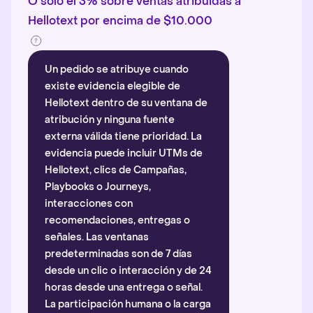
O solo el 3% sobre ventas atribuidas a
Hellotext por encima de $10.000
Un pedido se atribuye cuando
existe evidencia elegible de
Hellotext dentro de su ventana de
atribución y ninguna fuente
externa válida tiene prioridad. La
evidencia puede incluir UTMs de
Hellotext, clics de Campañas,
Playbooks o Journeys,
interacciones con
recomendaciones, entregas o
señales. Las ventanas
predeterminadas son de 7 días
desde un clic o interacción y de 24
horas desde una entrega o señal.
La participación humana o la carga