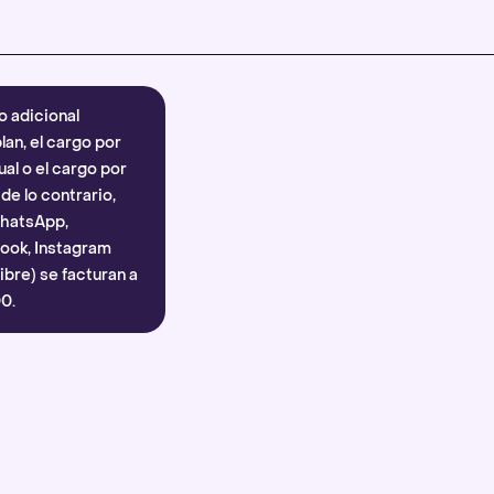
Más información
.
o adicional
lan, el cargo por
al o el cargo por
e lo contrario,
WhatsApp,
ook, Instagram
bre) se facturan a
0.