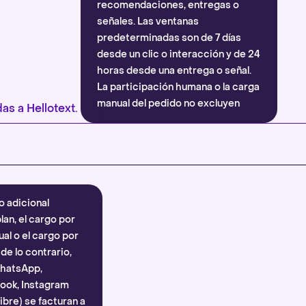
recomendaciones, entregas o
señales. Las ventanas
predeterminadas son de 7 días
desde un clic o interacción y de 24
horas desde una entrega o señal.
La participación humana o la carga
manual del pedido no excluyen
as a Hellotext.
automáticamente la atribución.
Más información
.
o adicional
lan, el cargo por
al o el cargo por
e lo contrario,
WhatsApp,
ook, Instagram
bre) se facturan a