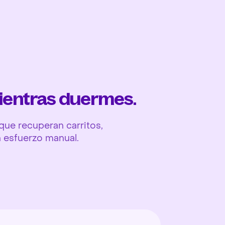
Ope
ientras duermes.
ue recuperan carritos,
n esfuerzo manual.