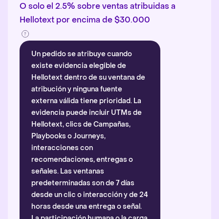
O solo el 2.5% sobre ventas atribuidas a
Hellotext por encima de $30.000
Un pedido se atribuye cuando
existe evidencia elegible de
Hellotext dentro de su ventana de
atribución y ninguna fuente
externa válida tiene prioridad. La
evidencia puede incluir UTMs de
Hellotext, clics de Campañas,
Playbooks o Journeys,
interacciones con
recomendaciones, entregas o
señales. Las ventanas
predeterminadas son de 7 días
desde un clic o interacción y de 24
horas desde una entrega o señal.
La participación humana o la carga