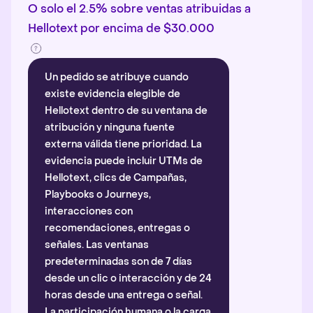
O solo el 2.5% sobre ventas atribuidas a
Hellotext por encima de $30.000
Un pedido se atribuye cuando
existe evidencia elegible de
Hellotext dentro de su ventana de
atribución y ninguna fuente
externa válida tiene prioridad. La
evidencia puede incluir UTMs de
Hellotext, clics de Campañas,
Playbooks o Journeys,
interacciones con
recomendaciones, entregas o
señales. Las ventanas
predeterminadas son de 7 días
desde un clic o interacción y de 24
horas desde una entrega o señal.
La participación humana o la carga