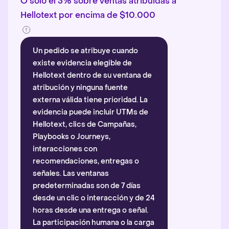
O solo el 3% sobre ventas atribuidas a
Hellotext por encima de $10.000
Un pedido se atribuye cuando
existe evidencia elegible de
Hellotext dentro de su ventana de
atribución y ninguna fuente
externa válida tiene prioridad. La
evidencia puede incluir UTMs de
Hellotext, clics de Campañas,
Playbooks o Journeys,
interacciones con
recomendaciones, entregas o
señales. Las ventanas
predeterminadas son de 7 días
desde un clic o interacción y de 24
horas desde una entrega o señal.
La participación humana o la carga