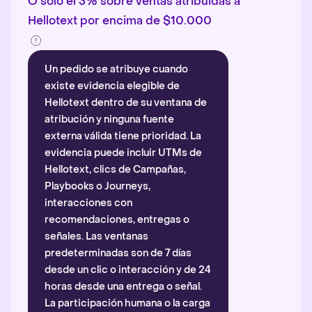
O solo el 3% sobre ventas atribuidas a
Hellotext por encima de $10.000
Un pedido se atribuye cuando
existe evidencia elegible de
Hellotext dentro de su ventana de
atribución y ninguna fuente
externa válida tiene prioridad. La
evidencia puede incluir UTMs de
Hellotext, clics de Campañas,
Playbooks o Journeys,
interacciones con
recomendaciones, entregas o
señales. Las ventanas
predeterminadas son de 7 días
desde un clic o interacción y de 24
horas desde una entrega o señal.
La participación humana o la carga