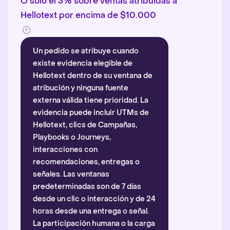
O solo el 3% sobre ventas atribuidas a
Hellotext por encima de $10.000
Un pedido se atribuye cuando
existe evidencia elegible de
Hellotext dentro de su ventana de
atribución y ninguna fuente
externa válida tiene prioridad. La
evidencia puede incluir UTMs de
Hellotext, clics de Campañas,
Playbooks o Journeys,
interacciones con
recomendaciones, entregas o
señales. Las ventanas
predeterminadas son de 7 días
desde un clic o interacción y de 24
horas desde una entrega o señal.
La participación humana o la carga