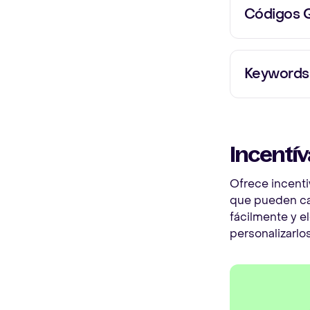
Códigos 
Re
Transforma 
pr
son muy conv
Suscríbe
empaques, l
recib
Keywords
via
Crea keywor
tus cliente
Incentív
Ofrece incent
que pueden ca
fácilmente y e
personalizarlo