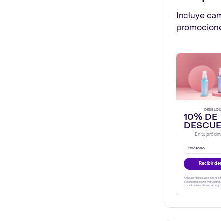
Incluye ca
promocione
DESBLO
10% DE
DESCU
En tu próxi
teléfono
Recibir de
*Al suscribirse, acepta reci
electrónicos de marketing.
condiciones de servicio y p