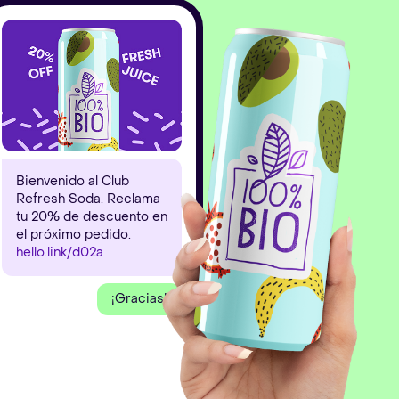
al
CLOE
y obtén
Envía
1
0
%
d
e
d
e
s
c
u
e
n
t
8888
en tu próxima com
Bienvenido al Club
Refresh Soda. Reclama
tu 20% de descuento en
el próximo pedido.
hello.link/d02a
¡Gracias!