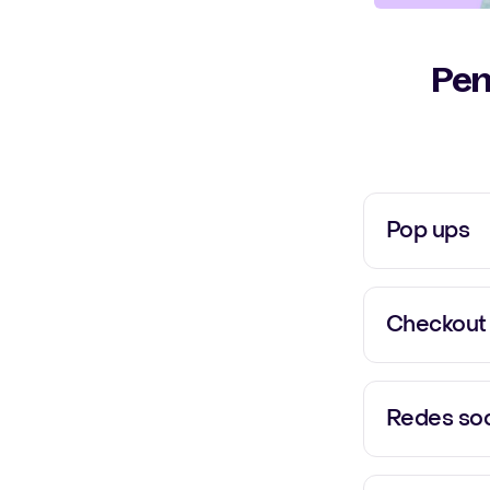
Pen
Pop ups
¡Crea hermo
convierte ha
Checkout
Deja que los
su número de
Redes soc
Convierte a
de doble to