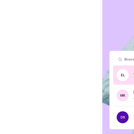
Busca
EL
MK
DS