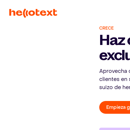
CRECE
Haz 
excl
Aprovecha c
clientes en 
suizo de he
Empieza g