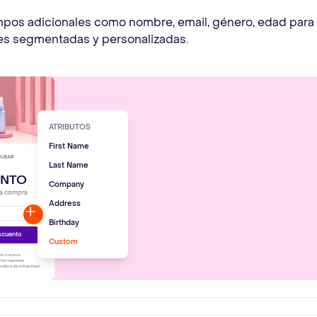
mpos adicionales como nombre, email, género, edad para
s segmentadas y personalizadas.
ATRIBUTOS
First Name
QUEAR
Last Name
ENTO
Company
ma compra
Address
Birthday
scuento
Custom
bir correos
 Ver nuestras
olítica de privacidad.