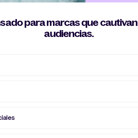
sado para marcas que cautivan
audiencias.
sos pop ups responsivos con nuestras múltiples plantilla
sta el 15% de tus visitantes en suscriptores!
 visitantes se suscriban en la página de pago cuando se l
 teléfono. Fácil de integrar con Shopify y otras platafor
20
iales
 tus seguidores en suscriptores con nuestro método de 
que de alta conversión.